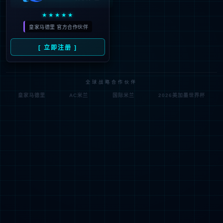
设
公
系
16
纪
星空电竞招聘公告
2025-09
开
我
检
们
监
<
1
>
察
传真：0931-2316580
邮箱：gsdqbgs@163.com
电话：
地址：甘肃省兰州市七里河区瓜州路
0931-2316679
4800甘肃国投大厦12-14F