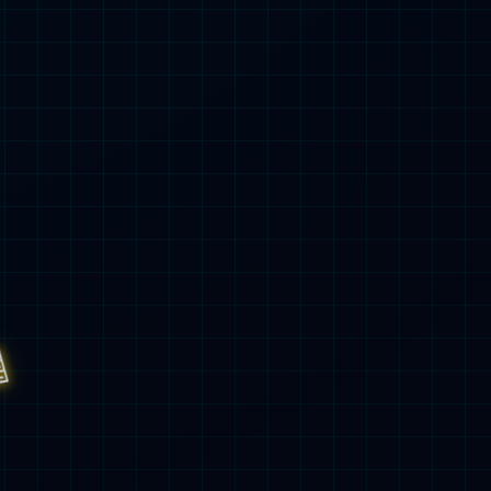
集团办公室：0931-2316679
市场营销中心：0931-2316187
人力资源专线：0931-2307931
工会劳动法律监督：0931-2316509