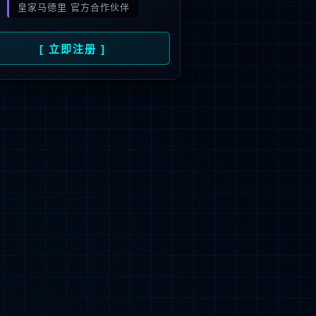
，刘万祥领学了《习近平关于树立和践行正确政绩观论述摘
题，通过正面学习与反面警示相结合，引导全体学员深刻认识