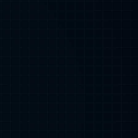
书记、董事长刘万祥作专题宣讲报告。报告会上，刘万祥全面
神，结合集团实际，安排部署了贯彻落实工作。会议强调，
领会党中央和省委关于国内外形势的基本判断，深刻领会“十