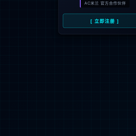
党建动态
群团活动
社会责任
2026-04-15
星空电竞举办树立和践行正确政绩观学习教育读
4月14日，星空电竞举办树立和践行正确政绩观学习教育
编》相关内容，并通报了四川省昭觉县、湖北省文化和旅游
树立和践行正确政绩观的重要性。会议指出，要深刻领悟习
了解更多